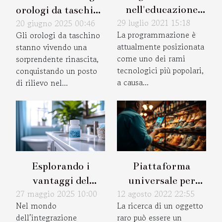
nell'educazione
orologi da taschino
29 luglio 2021 15:18
20 giugno 2025 00:46
primaria
nel design
La programmazione è
Gli orologi da taschino
moderno
attualmente posizionata
stanno vivendo una
come uno dei rami
sorprendente rinascita,
tecnologici più popolari,
conquistando un posto
a causa...
di rilievo nel...
Piattaforma
Esplorando i
universale per
vantaggi del
12 agosto 2022 22:55
27 maggio 2025 10:00
annunci di oggetti
collagene marino
La ricerca di un oggetto
Nel mondo
di seconda mano :
per la bellezza e la
raro può essere un
dell’integrazione