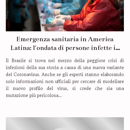
Emergenza sanitaria in America
Latina: l'ondata di persone infette in
Brasile potrebbe influenzare
Il Brasile si trova nel mezzo della peggiore crisi di
massicciamente il resto dei paesi della
infezioni della sua storia a causa di una nuova variante
regione
del Coronavirus. Anche se gli esperti stanno elaborando
solo informazioni non ufficiali per cercare di modellare
il nuovo profilo del virus, si crede che sia una
mutazione più pericolosa...