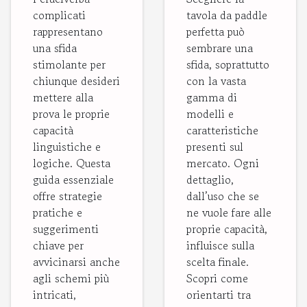
cruciverba
le tue
complicati
tavola da paddle
rappresentano
perfetta può
complicati
esigenze?
una sfida
sembrare una
stimolante per
sfida, soprattutto
chiunque desideri
con la vasta
mettere alla
gamma di
prova le proprie
modelli e
capacità
caratteristiche
linguistiche e
presenti sul
logiche. Questa
mercato. Ogni
guida essenziale
dettaglio,
offre strategie
dall’uso che se
pratiche e
ne vuole fare alle
suggerimenti
proprie capacità,
chiave per
influisce sulla
avvicinarsi anche
scelta finale.
agli schemi più
Scopri come
intricati,
orientarti tra