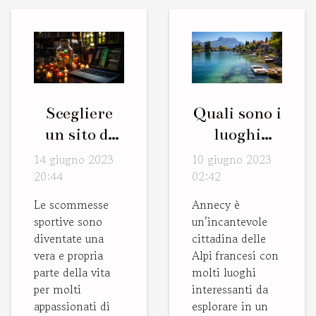
Scegliere
Quali sono i
un sito di
luoghi
scommesse
interessanti
14 giugno 2023
10 giugno 2023
sportive :
da visitare
20:44
02:42
quali sono i
ad Annecy
Le scommesse
Annecy è
fattori
nel fine
sportive sono
un’incantevole
diventate una
cittadina delle
chiave ?
settimana ?
vera e propria
Alpi francesi con
parte della vita
molti luoghi
per molti
interessanti da
appassionati di
esplorare in un