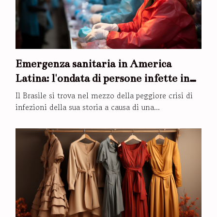
Emergenza sanitaria in America
Latina: l'ondata di persone infette in
Brasile potrebbe influenzare
Il Brasile si trova nel mezzo della peggiore crisi di
massicciamente il resto dei paesi della
infezioni della sua storia a causa di una...
regione