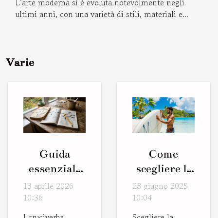
L’arte moderna si è evoluta notevolmente negli
ultimi anni, con una varietà di stili, materiali e...
Varie
Guida
Come
essenziale
scegliere la
per
tavola da
13 aprile 2026
28 giugno 2025
principianti
paddle
10:36
10:04
ai
perfetta per
I cruciverba
Scegliere la